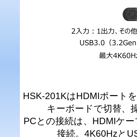
HSK-201KはHDMIポー
キーボードで切替、操
PCとの接続は、HDMIケ
接続。4K60Hzと