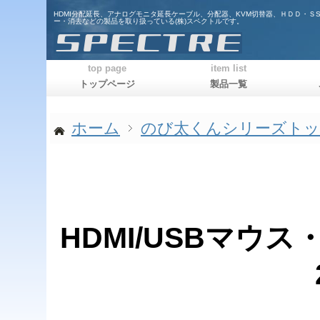
HDMI分配延長、アナログモニタ延長ケーブル、分配器、KVM切替器、ＨＤＤ・Ｓ
ー・消去などの製品を取り扱っている(株)スペクトルです。
top page
item list
トップページ
製品一覧
ホーム
のび太くんシリーズト
HDMI/USBマウス