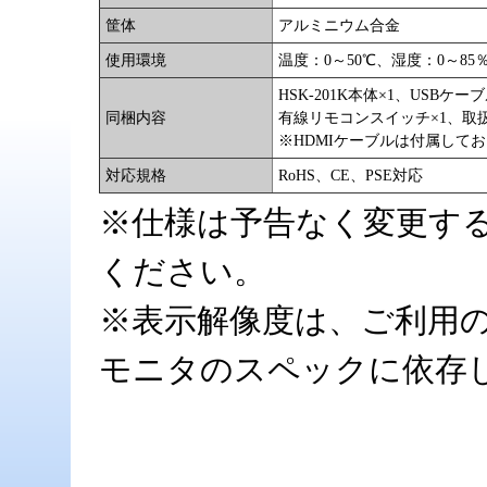
筐体
アルミニウム合金
使用環境
温度：0～50℃、湿度：0～8
HSK-201K本体×1、USBケ
同梱内容
有線リモコンスイッチ×1、取
※HDMIケーブルは付属して
対応規格
RoHS、CE、PSE対応
※仕様は予告なく変更す
ください。
※表示解像度は、ご利用の
モニタのスペックに依存