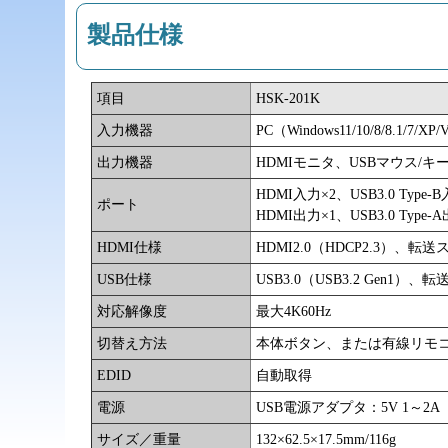
製品仕様
項目
HSK-201K
入力機器
PC（Windows11/10/8/8.1/7/XP/V
出力機器
HDMIモニタ、USBマウス/
HDMI入力×2、USB3.0 Ty
ポート
HDMI出力×1、USB3.0 Type-
HDMI仕様
HDMI2.0（HDCP2.3）、転
USB仕様
USB3.0（USB3.2 Gen1）、
対応解像度
最大4K60Hz
切替え方法
本体ボタン、または有線リモ
EDID
自動取得
電源
USB電源アダプタ：5V 1～2
サイズ／重量
132×62.5×17.5mm/116g