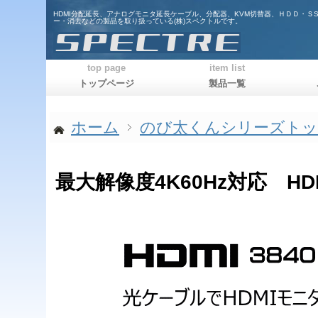
HDMI分配延長、アナログモニタ延長ケーブル、分配器、KVM切替器、ＨＤＤ・Ｓ
ー・消去などの製品を取り扱っている(株)スペクトルです。
top page
item list
トップページ
製品一覧
ホーム
のび太くんシリーズト
最大解像度4K60Hz対応 H