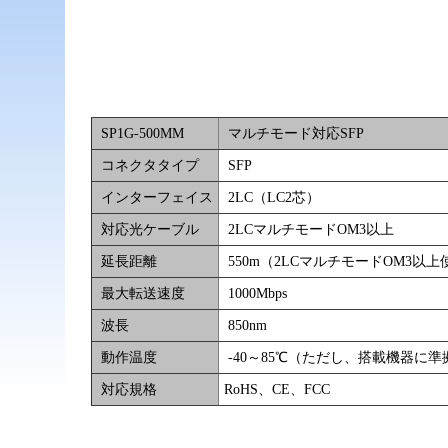
SP1G-500MM
マルチモード対応SFP
コネクタタイプ
SFP
インターフェイス
2LC（LC2芯）
対応光ケーブル
2LCマルチモードOM3以上
延長距離
550m（2LCマルチモードOM3以
最大転送速度
1000Mbps
波長
850nm
動作温度
-40～85℃（ただし、搭載機器に
対応規格
RoHS、CE、FCC