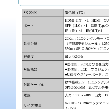
SK-204K
送信器（TX）
HDMI（IN）×1、HDMI（O
ポート
SFP（1LC）×1、USB-TypeC
IR（IN）×1、IR(OUT)×1
20Km：1LCシングルモードO
延長距離
（搭載SFPモジュール：1.25Gbp
550m：SP1G-500MM（2
解像度
最大4K60Hz
■送信側：PCおよび映像出
対応機器
■受信側：LCD、プロジェク
■USBマウス/キーボード、
標準搭載SFP：1LCシングルモ
対応ケーブル
SP1G-500MM：2LCマルチモ
電源
入力：100～240V 出力：DC
87×103×23.5mmラックマウ
サイズ/重量
く/158g