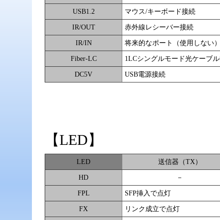
USB1.2
マウス/キーボード接続
IR/OUT
赤外線レシーバー接続
IR/IN
将来的なポート（使用しない
Fiber-LC
1LCシングルモード光ケーブ
DC5V
USB電源接続
【LED】
LED
送信器（TX）
HD
－
FPL
SFP挿入で点灯
FX
リンク成立で点灯