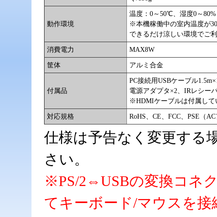
温度：0～50℃、湿度0～8
動作環境
※本機稼働中の室内温度が3
できるだけ涼しい環境でご
消費電力
MAX8W
筐体
アルミ合金
PC接続用USBケーブル1.5m
付属品
電源アダプタ×2、IRレシー
※HDMIケーブルは付属し
対応規格
RoHS、CE、FCC、PSE（
仕様は予告なく変更する
さい。
※PS/2⇔USBの変換コ
てキーボード/マウスを