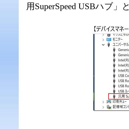
用SuperSpeed USBハ