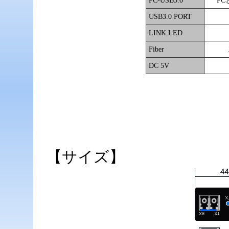
PC-USB3.0
PC
USB3.0 PORT
LINK LED
Fiber
DC 5V
【サイズ】