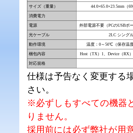
サイズ（重量）
44.0×65.0×23.5mm（6
消費電力
電源
外部電源不要（PCのUSBポ
光ケーブル
2LC シングル
動作環境
温度：0～50℃（保存温度
梱包内容
Host（TX）1、Device
対応規格
仕様は予告なく変更する
さい。
※必ずしもすべての機器
りません。
採用前には必ず弊社が用